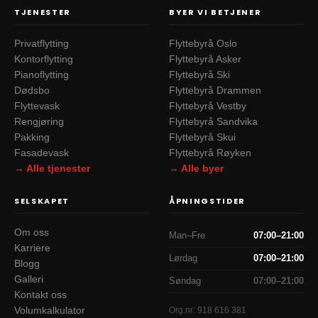
TJENESTER
BYER VI BETJENER
Privatflytting
Flyttebyrå Oslo
Kontorflytting
Flyttebyrå Asker
Pianoflytting
Flyttebyrå Ski
Dødsbo
Flyttebyrå Drammen
Flyttevask
Flyttebyrå Vestby
Rengjøring
Flyttebyrå Sandvika
Pakking
Flyttebyrå Skui
Fasadevask
Flyttebyrå Røyken
→ Alle tjenester
→ Alle byer
SELSKAPET
ÅPNINGSTIDER
Om oss
Man–Fre
07:00–21:00
Karriere
Lørdag
07:00–21:00
Blogg
Galleri
Søndag
07:00–21:00
Kontakt oss
Volumkalkulator
Org.nr:
918 616 381