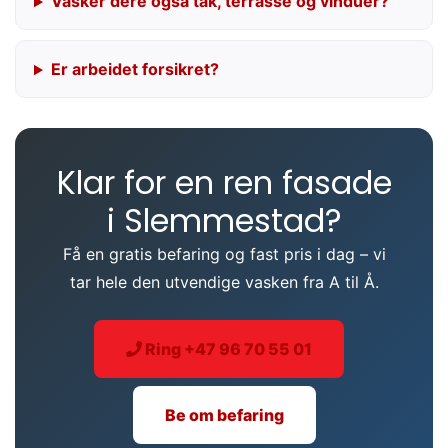
Vasker dere også tak, terrasse og vinduer?
Er arbeidet forsikret?
Klar for en ren fasade
i Slemmestad?
Få en gratis befaring og fast pris i dag – vi
tar hele den utvendige vasken fra A til Å.
Ring +47 96 70 55 01
Be om befaring