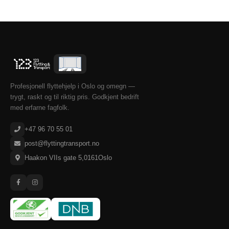
Profesjonell flyttehjelp i Oslo og omegn —
trygt, raskt og til riktig pris. Godkjent bedrift
med erfarne fagfolk.
+47 96 70 55 01
post@flyttingtransport.no
Haakon VIIs gate 5
,
0161
Oslo