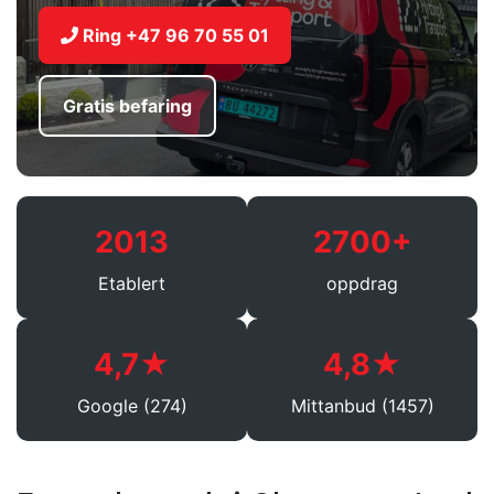
Ring +47 96 70 55 01
Gratis befaring
2013
2700+
Etablert
oppdrag
4,7★
4,8★
Google (274)
Mittanbud (1457)