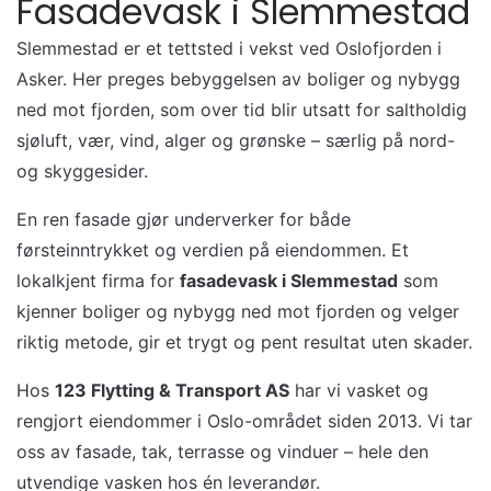
Fasadevask i Slemmestad
Slemmestad er et tettsted i vekst ved Oslofjorden i
Asker. Her preges bebyggelsen av boliger og nybygg
ned mot fjorden, som over tid blir utsatt for saltholdig
sjøluft, vær, vind, alger og grønske – særlig på nord-
og skyggesider.
En ren fasade gjør underverker for både
førsteinntrykket og verdien på eiendommen. Et
lokalkjent firma for
fasadevask i Slemmestad
som
kjenner boliger og nybygg ned mot fjorden og velger
riktig metode, gir et trygt og pent resultat uten skader.
Hos
123 Flytting & Transport AS
har vi vasket og
rengjort eiendommer i Oslo-området siden 2013. Vi tar
oss av fasade, tak, terrasse og vinduer – hele den
utvendige vasken hos én leverandør.