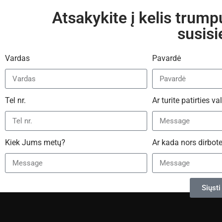
Atsakykite į kelis trum
susis
Vardas
Pavardė
Tel nr.
Ar turite patirties v
Kiek Jums metų?
Ar kada nors dirbote
Siųsti