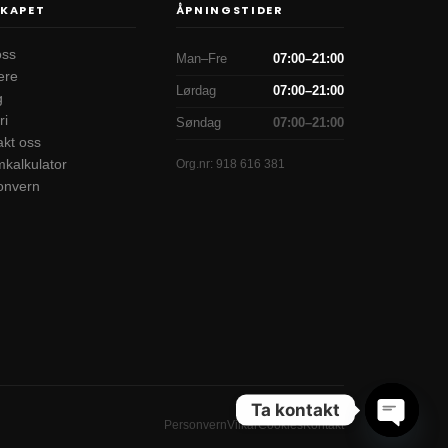
SKAPET
ÅPNINGSTIDER
oss
Man–Fre
07:00–21:00
ere
Lørdag
07:00–21:00
g
ri
Søndag
07:00–21:00
akt oss
mkalkulator
Org.nr:
918 616 381
onvern
Ta kontakt
Personvern
Vilkår
Cookies
Kontakt