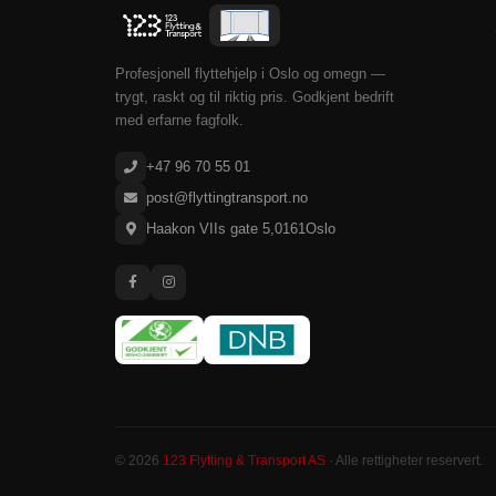
Profesjonell flyttehjelp i Oslo og omegn —
trygt, raskt og til riktig pris. Godkjent bedrift
med erfarne fagfolk.
+47 96 70 55 01
post@flyttingtransport.no
Haakon VIIs gate 5
,
0161
Oslo
© 2026
123 Flytting & Transport AS
· Alle rettigheter reservert.