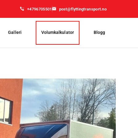
+4796705501
post@flyttingtransport.no
Galleri
Volumkalkulator
Blogg