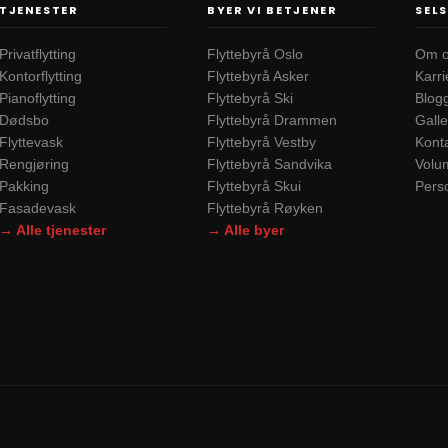
TJENESTER
BYER VI BETJENER
SEL
Privatflytting
Flyttebyrå Oslo
Om 
Kontorflytting
Flyttebyrå Asker
Karri
Pianoflytting
Flyttebyrå Ski
Blog
Dødsbo
Flyttebyrå Drammen
Galle
Flyttevask
Flyttebyrå Vestby
Kont
Rengjøring
Flyttebyrå Sandvika
Volu
Pakking
Flyttebyrå Skui
Pers
Fasadevask
Flyttebyrå Røyken
→ Alle tjenester
→ Alle byer