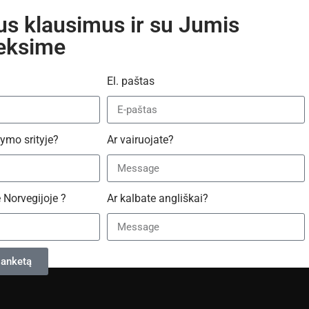
pus klausimus ir su Jumis
ieksime
El. paštas
alymo srityje?
Ar vairuojate?
 Norvegijoje ?
Ar kalbate angliškai?
 anketą