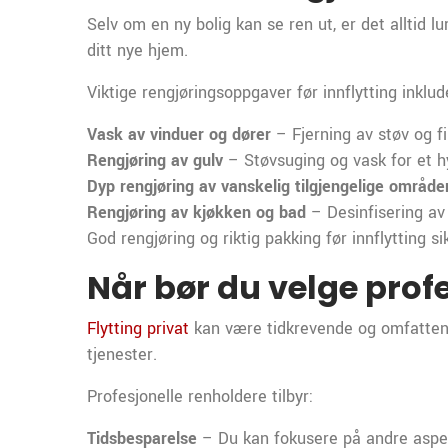
Selv om en ny bolig kan se ren ut, er det alltid lu
ditt nye hjem.
Viktige rengjøringsoppgaver før innflytting inklud
Vask av vinduer og dører
– Fjerning av støv og f
Rengjøring av gulv
– Støvsuging og vask for et hy
Dyp rengjøring av vanskelig tilgjengelige område
Rengjøring av kjøkken og bad
– Desinfisering av 
God rengjøring og riktig pakking før innflytting sik
Når bør du velge prof
Flytting privat
kan være tidkrevende og omfattende
tjenester.
Profesjonelle renholdere tilbyr:
Tidsbesparelse
– Du kan fokusere på andre aspek