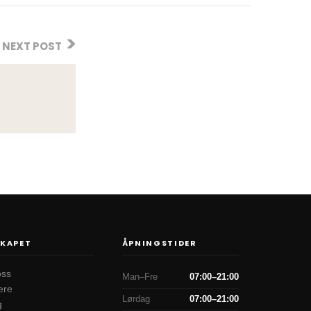
NEXT POST
SKAPET
ÅPNINGSTIDER
oss
Man–Fre
07:00–21:00
ere
Lørdag
07:00–21:00
g