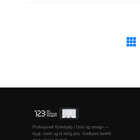
Profesjonell flyttehjelp i Oslo og omegn —
trygt, raskt og til riktig pris. Godkjent bedrift