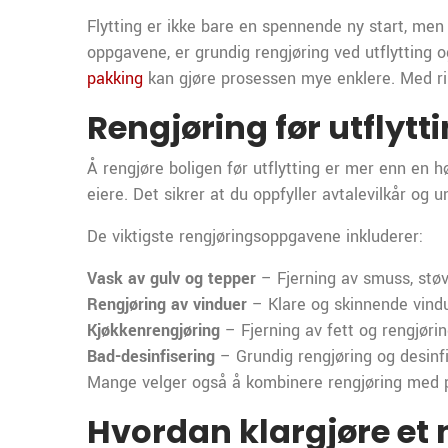
Flytting er ikke bare en spennende ny start, men o
oppgavene, er grundig rengjøring ved utflytting o
pakking
kan gjøre prosessen mye enklere. Med rikti
Rengjøring før utflytti
Å rengjøre boligen før utflytting er mer enn en hø
eiere. Det sikrer at du oppfyller avtalevilkår og 
De viktigste rengjøringsoppgavene inkluderer:
Vask av gulv og tepper
– Fjerning av smuss, støv 
Rengjøring av vinduer
– Klare og skinnende vindu
Kjøkkenrengjøring
– Fjerning av fett og rengjørin
Bad-desinfisering
– Grundig rengjøring og desinfi
Mange velger også å kombinere rengjøring med pro
Hvordan klargjøre et n