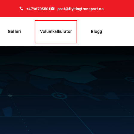
+4796705501
post@flyttingtransport.no
Galleri
Volumkalkulator
Blogg