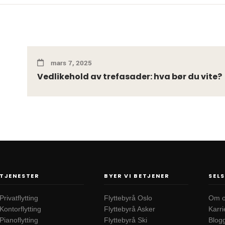
mars 7, 2025
Vedlikehold av trefasader: hva bør du vite?
TJENESTER
BYER VI BETJENER
SEL
Privatflytting
Flyttebyrå Oslo
Om 
Kontorflytting
Flyttebyrå Asker
Karri
Pianoflytting
Flyttebyrå Ski
Blog