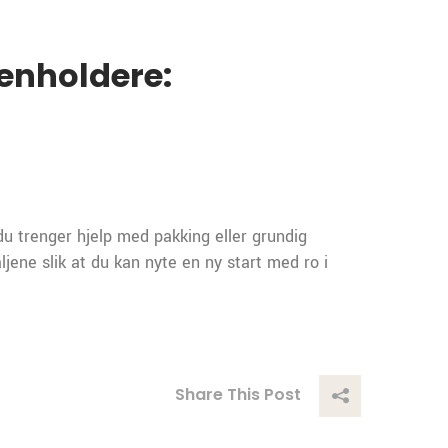
renholdere:
n du trenger hjelp med pakking eller grundig
ljene slik at du kan nyte en ny start med ro i
Share This Post