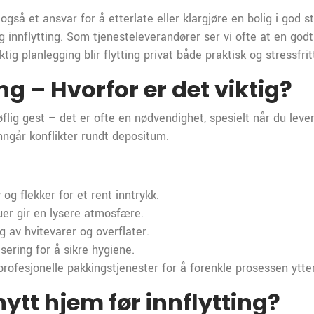
gså et ansvar for å etterlate eller klargjøre en bolig i god s
g innflytting. Som tjenesteleverandører ser vi ofte at en god
g planlegging blir flytting privat både praktisk og stressfrit
ng – Hvorfor er det viktig?
flig gest – det er ofte en nødvendighet, spesielt når du levere
unngår konflikter rundt depositum.
og flekker for et rent inntrykk.
er gir en lysere atmosfære.
g av hvitevarer og overflater.
sering for å sikre hygiene.
fesjonelle pakkingstjenester for å forenkle prosessen ytter
ytt hjem før innflytting?