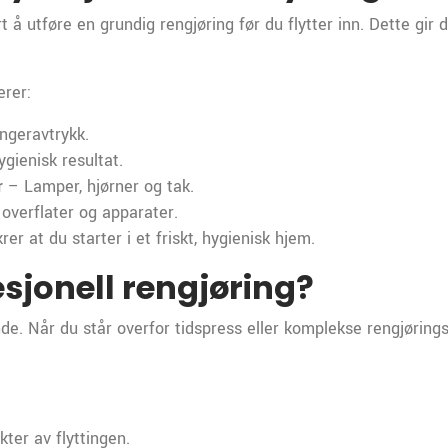
rt å utføre en grundig rengjøring før du flytter inn. Dette gir 
erer:
ingeravtrykk.
gienisk resultat.
r
– Lamper, hjørner og tak.
overflater og apparater.
rer at du starter i et friskt, hygienisk hjem.
esjonell rengjøring?
. Når du står overfor tidspress eller komplekse rengjøringsb
ter av flyttingen.